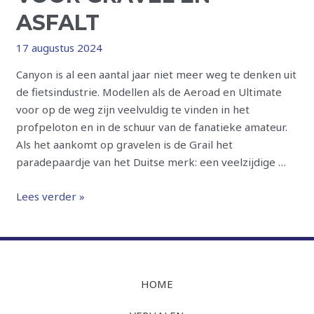
ASFALT
17 augustus 2024
Canyon is al een aantal jaar niet meer weg te denken uit
de fietsindustrie. Modellen als de Aeroad en Ultimate
voor op de weg zijn veelvuldig te vinden in het
profpeloton en in de schuur van de fanatieke amateur.
Als het aankomt op gravelen is de Grail het
paradepaardje van het Duitse merk: een veelzijdige …
Review
Lees verder »
Canyon
Grail
AL:
een
alleskunner
HOME
voor