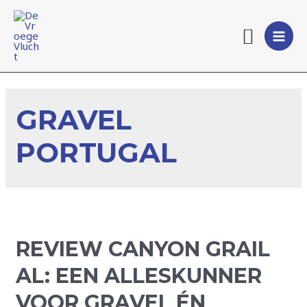
Doorgaan
naar
Zoeke
inhoud
MAI
MEN
GRAVEL
PORTUGAL
REVIEW CANYON GRAIL
AL: EEN ALLESKUNNER
VOOR GRAVEL ÉN